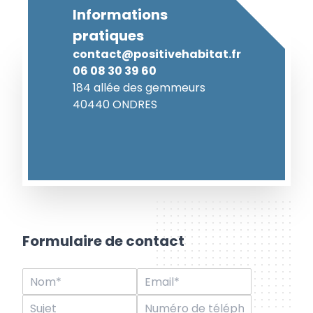
Informations
pratiques
contact@positivehabitat.fr
06 08 30 39 60
184 allée des gemmeurs
40440 ONDRES
Formulaire de contact
N
E
o
m
S
N
m
a