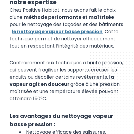
notre
expertise
Chez
Positive Habitat
,
nous
avons
fait
le
choix
d’une
méthode
performante
et
maîtrisée
pour
le
nettoyage
des
façades
et
des
bâtiments
:
le
nettoyage
vapeur
basse
pression
.
Cette
technique
permet
de
nettoyer
efficacement
tout
en
respectant
l’intégrité
des
matériaux.
Contrairement
aux
techniques
à
haute
pression,
qui
peuvent
fragiliser
les
supports,
creuser
les
enduits
ou
décoller
certains
revêtements,
la
vapeur
agit
en
douceur
grâce
à
une
pression
maîtrisée
et
une
température
élevée
pouvant
atteindre
150°
C.
Les
avantages
du
nettoyage
vapeur
basse
pression :
Nettoyage
efficace
des
salissures,